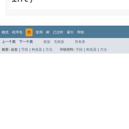
概览
程序包
类
使用
树
已过时
索引
帮助
上一个类
下一个类
框架
无框架
所有类
概要:
嵌套 |
字段
|
构造器
|
方法
详细资料:
字段
|
构造器
|
方法