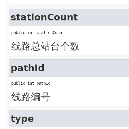
stationCount
public int stationCount
线路总站台个数
pathId
public int pathId
线路编号
type