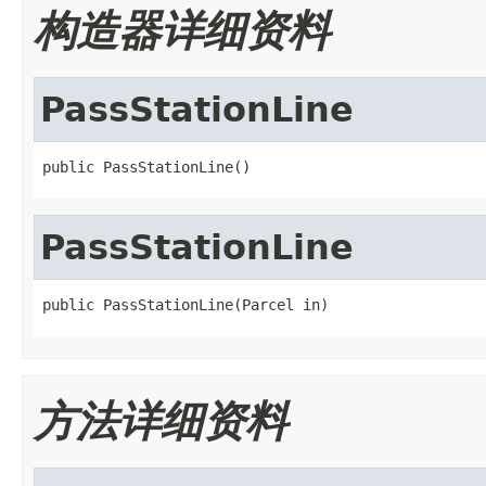
构造器详细资料
PassStationLine
public PassStationLine()
PassStationLine
public PassStationLine(Parcel in)
方法详细资料