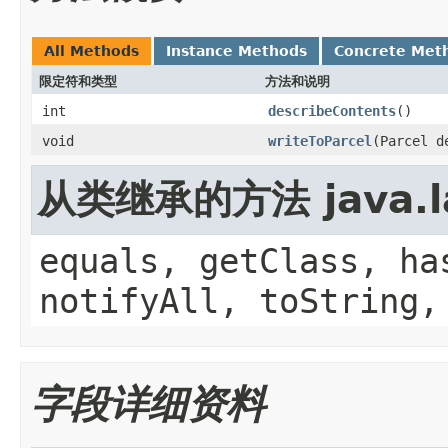
All Methods
Instance Methods
Concrete Met
限定符和类型
方法和说明
int
describeContents
()
void
writeToParcel
(Parcel d
从类继承的方法 java.la
equals, getClass, ha
notifyAll, toString,
字段详细资料