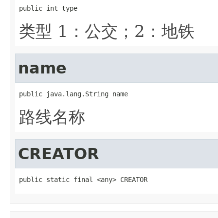
public int type
类型 1：公交；2：地铁
name
public java.lang.String name
路线名称
CREATOR
public static final <any> CREATOR