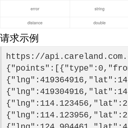
error
string
distance
double
请求示例
https://api.careland.com.
{"points":[{"type":0,"fro
{"lng":419364916,"lat":14
{"lng":419304916,"lat":14
{"lng":114.123456,"lat":2
{"lng":114.123956,"lat":2
{"lng":124.904461,"lat":4